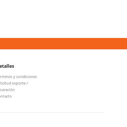
etalles
rminos y condiciones
licitud soporte /
paración
ontacto