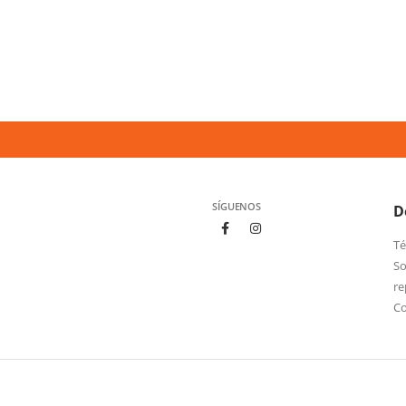
SÍGUENOS
D
Té
So
re
C