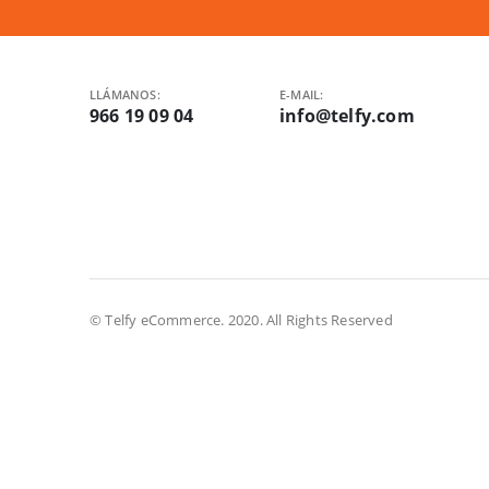
LLÁMANOS:
E-MAIL:
966 19 09 04
info@telfy.com
© Telfy eCommerce. 2020. All Rights Reserved