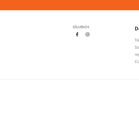
SÍGUENOS
D
Té
So
re
C