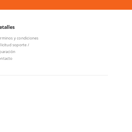
etalles
rminos y condiciones
licitud soporte /
paración
ontacto