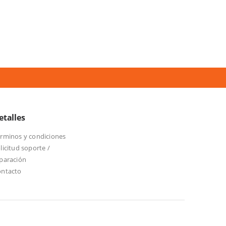
etalles
rminos y condiciones
licitud soporte /
paración
ontacto