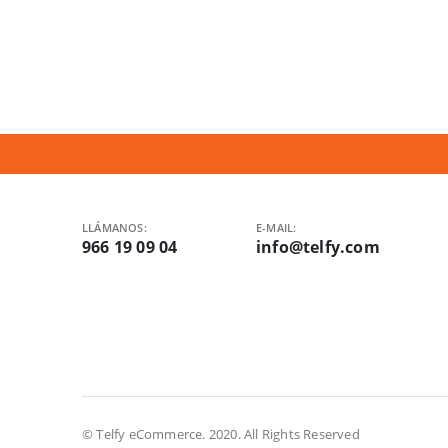
LLÁMANOS:
E-MAIL:
966 19 09 04
info@telfy.com
© Telfy eCommerce. 2020. All Rights Reserved