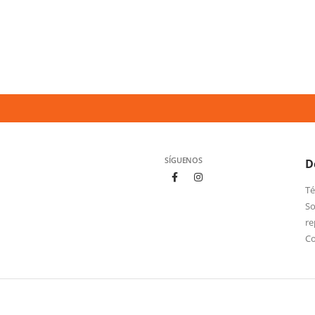
SÍGUENOS
D
Té
So
re
C