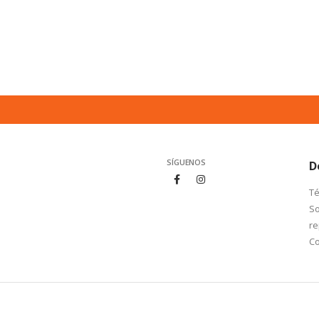
SÍGUENOS
D
Té
So
re
Co