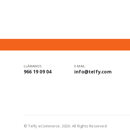
LLÁMANOS:
E-MAIL:
966 19 09 04
info@telfy.com
© Telfy eCommerce. 2020. All Rights Reserved