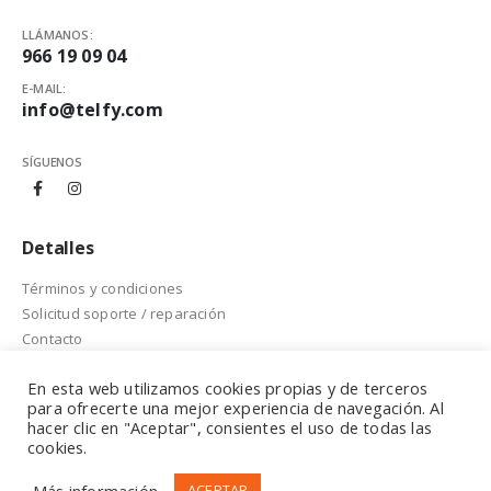
LLÁMANOS:
966 19 09 04
E-MAIL:
info@telfy.com
SÍGUENOS
Detalles
Términos y condiciones
Solicitud soporte / reparación
Contacto
En esta web utilizamos cookies propias y de terceros
para ofrecerte una mejor experiencia de navegación. Al
hacer clic en "Aceptar", consientes el uso de todas las
© Telfy eCommerce. 2020. All Rights Reserved
cookies.
Más información
ACEPTAR