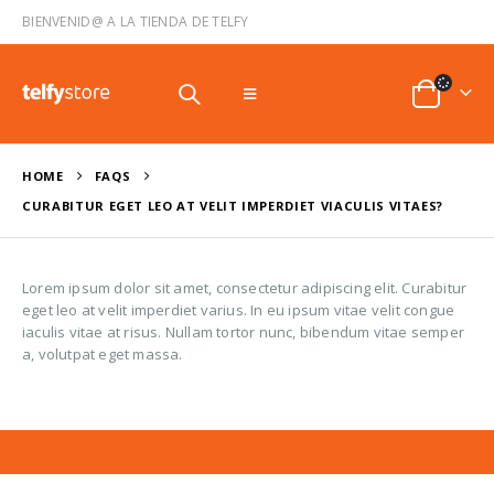
BIENVENID@ A LA TIENDA DE TELFY
HOME
FAQS
CURABITUR EGET LEO AT VELIT IMPERDIET VIACULIS VITAES?
Lorem ipsum dolor sit amet, consectetur adipiscing elit. Curabitur
eget leo at velit imperdiet varius. In eu ipsum vitae velit congue
iaculis vitae at risus. Nullam tortor nunc, bibendum vitae semper
a, volutpat eget massa.