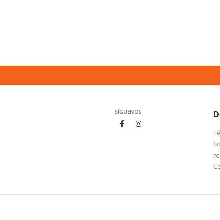
SÍGUENOS
D
Té
So
re
C