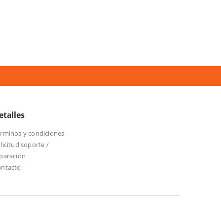
etalles
rminos y condiciones
licitud soporte /
paración
ontacto