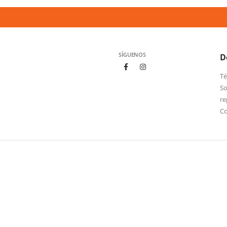
SÍGUENOS
D
Té
So
re
C