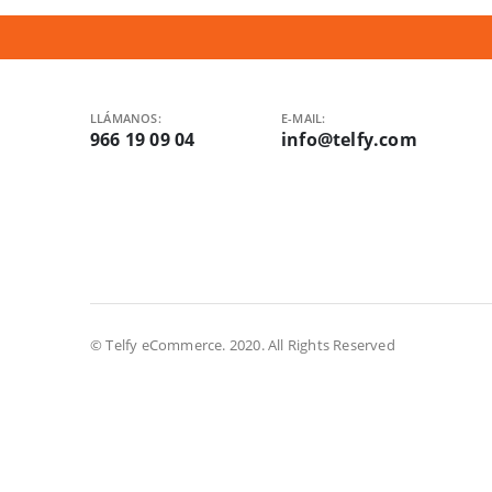
LLÁMANOS:
E-MAIL:
966 19 09 04
info@telfy.com
© Telfy eCommerce. 2020. All Rights Reserved