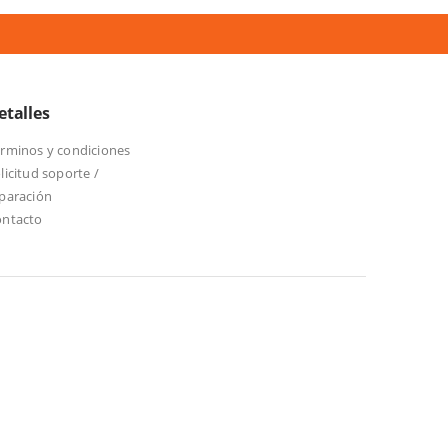
etalles
rminos y condiciones
licitud soporte /
paración
ontacto