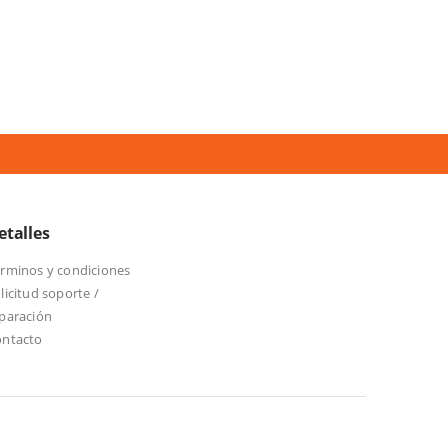
etalles
rminos y condiciones
licitud soporte /
paración
ontacto