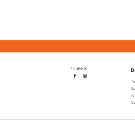
SÍGUENOS
D
Té
So
re
C