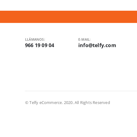
LLÁMANOS:
E-MAIL:
966 19 09 04
info@telfy.com
© Telfy eCommerce. 2020. All Rights Reserved