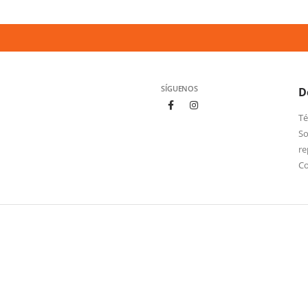
SÍGUENOS
D
Té
So
re
C