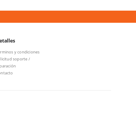
etalles
rminos y condiciones
licitud soporte /
paración
ontacto